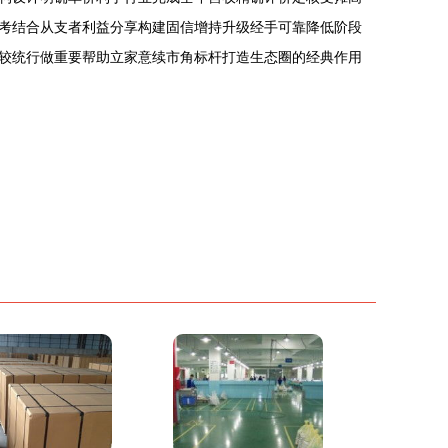
考结合从支者利益分享构建固信增持升级经手可靠降低阶段
较统行做重要帮助立家意续市角标杆打造生态圈的经典作用