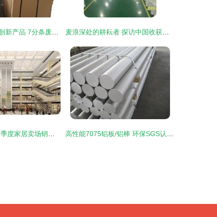
木业板材工厂的创新产品 7分条废旧模板实木围边双面冰糖果助力建材博览会
麦浪深处的耕耘者 探访中国收获机械总公司藁城联合收割机厂
寒冬中的坚守 一季度家居卖场销量锐减25%，中小卖场如何绝处求生？
高性能7075铝板/铝棒 环保SGS认证，批发行情一览