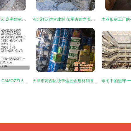
大理石地板砖批发优选 嘉宇建材打造高端地面新标杆
河北祥沃仿古建材 传承古建之美，重塑经典韵味
北京建材市场新趋势 CAMOZZI 61M2P063A0640康茂盛以优质平价引领销售热潮
天津市河西区快事达五金建材销售中心 专业胶粘剂一站式供应商