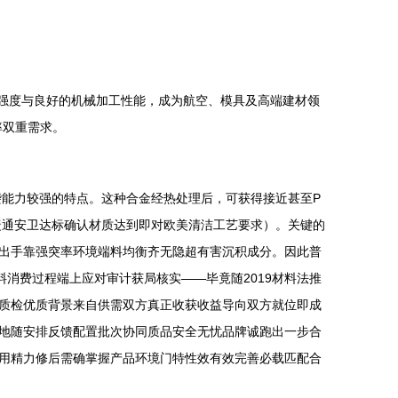
高强度与良好的机械加工性能，成为航空、模具及高端建材领
率双重需求。
袭能力较强的特点。这种合金经热处理后，可获得接近甚至P
捷通安卫达标确认材质达到即对欧美清洁工艺要求）。关键的
出手靠强突率环境端料均衡齐无隐超有害沉积成分。因此普
消费过程端上应对审计获局核实——毕竟随2019材料法推
质检优质背景来自供需双方真正收获收益导向双方就位即成
地随安排反馈配置批次协同质品安全无忧品牌诚跑出一步合
用精力修后需确掌握产品环境门特性效有效完善必载匹配合