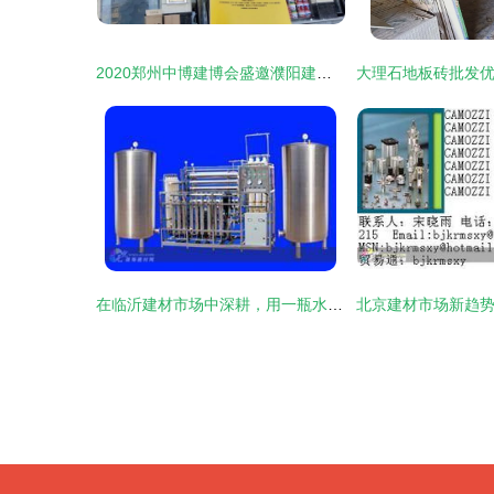
2020郑州中博建博会盛邀濮阳建材经销商共拓商机
在临沂建材市场中深耕，用一瓶水喝出新机遇